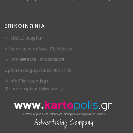
ΕΠΙΚΟΙΝΩΝΙΑ
➣ Κέας 13, Κυψέλη
➣ Χριστιανουπόλεως 79, Γαλάτσι
☏
210 4959188
-
210 2020475
Ωράριο καθημερινά: 09:00 - 17:00
✉
info@kartopolis.gr
✉
karetsosgiannis@yahoo.gr