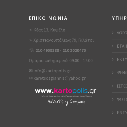
ΕΠΙΚΟΙΝΩΝΙΑ
ΥΠΗΡ
➣ Κέας 13, Κυψέλη
ΛΟΓΟ
➣ Χριστιανουπόλεως 79, Γαλάτσι
ΕΤΑΙ
☏
210 4959188
-
210 2020475
ΕΚΤΥ
Ωράριο καθημερινά: 09:00 - 17:00
✉
info@kartopolis.gr
ΨΗΦΙ
✉
karetsosgiannis@yahoo.gr
ΙΣΤΟ
ΦΩΤΟ
ΕΝΤ