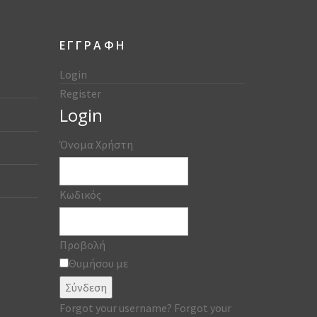
ΕΓΓΡΑΦΗ
Login
Register
Login
Όνομα Χρήστη
Κωδικός
Προβολή
Θυμήσου με
Σύνδεση
Forgot your username?
Forgot your