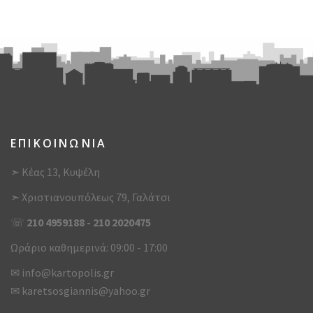
ΕΠΙΚΟΙΝΩΝΙΑ
➣ Κέας 13, Κυψέλη
➣ Χριστιανουπόλεως 79, Γαλάτσι
☏
210 4959188
-
210 2020475
Ωράριο καθημερινά: 09:00 - 17:00
✉
info@kartopolis.gr
✉
karetsosgiannis@yahoo.gr