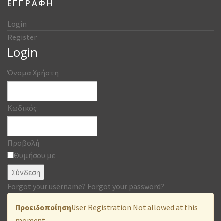
ΕΓΓΡΑΦΗ
Login
Register
Login
Όνομα Χρήστη
Κωδικός
Προβολή
Θυμήσου με
Σύνδεση
Forgot your username?
Forgot your password?
Προειδοποίηση
User Registration Not allowed at this
moment.