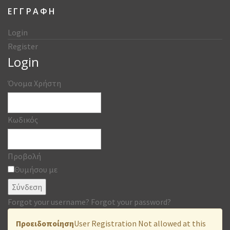
ΕΓΓΡΑΦΗ
Login
Register
Login
Όνομα Χρήστη
Κωδικός
Προβολή
Θυμήσου με
Σύνδεση
Forgot your username?
Forgot your password?
Προειδοποίηση
User Registration Not allowed at this