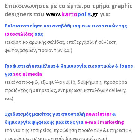
Επικοινωνήστε με το έμπειρο τμήμα graphic
designers του
www.
karto
polis
.gr
για:
Β
ελτιστοποίηση και αναβάθμιση των εικαστικών
της
ιστοσελίδας
σας
(εικαστικό αρχικής σελίδας, επεξεργασία ή σύνθεση
φωτογραφιών, προϊόντων κ.α.)
Γραφιστική επιμέλεια & δημιουργία εικαστικών & logos
για
social media
(εικόνα προφίλ, εξώφυλλο για fb, διαφήμιση, προσφορά
προϊόντος ή υπηρεσίας, ενημέρωση καταλόγων delivery,
κ.α.)
Σχεδιασμός μακέτας για αποστολή
newsletter
&
δημιουργία ψηφιακής μακέτας για
e-mail marketing
(τα νέα της εταιρείας, προώθηση προϊόντων & υπηρεσιών,
προσφορές, ηλεκτρονικούς διαγωνισμούς, κ.α.)