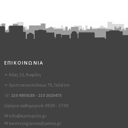
ΕΠΙΚΟΙΝΩΝΙΑ
➣ Κέας 13, Κυψέλη
➣ Χριστιανουπόλεως 79, Γαλάτσι
☏
210 4959188
-
210 2020475
Ωράριο καθημερινά: 09:00 - 17:00
✉
info@kartopolis.gr
✉
karetsosgiannis@yahoo.gr