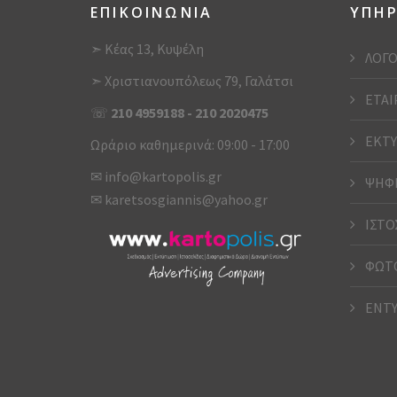
ΕΠΙΚΟΙΝΩΝΙΑ
ΥΠΗΡ
➣ Κέας 13, Κυψέλη
ΛΟΓΟ
➣ Χριστιανουπόλεως 79, Γαλάτσι
ΕΤΑΙ
☏
210 4959188
-
210 2020475
ΕΚΤΥ
Ωράριο καθημερινά: 09:00 - 17:00
✉
info@kartopolis.gr
ΨΗΦΙ
✉
karetsosgiannis@yahoo.gr
ΙΣΤΟ
ΦΩΤΟ
ΕΝΤ