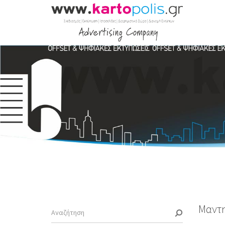
Μαντη