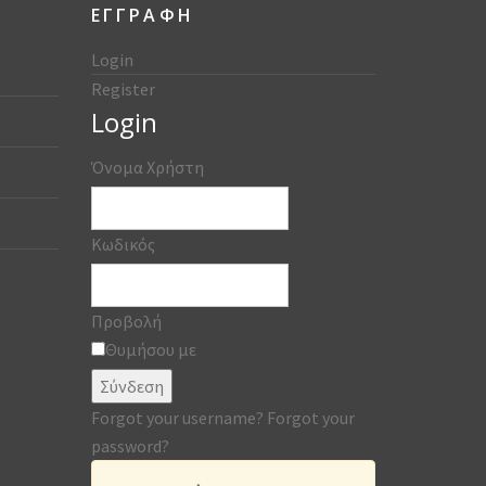
ΕΓΓΡΑΦΗ
Login
Register
Login
Όνομα Χρήστη
Κωδικός
Προβολή
Θυμήσου με
Σύνδεση
Forgot your username?
Forgot your
password?