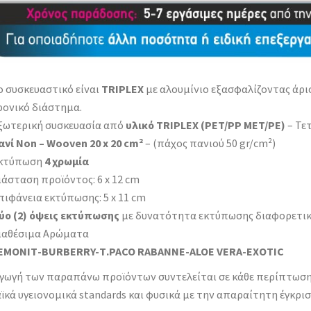
ο συσκευαστικό είναι
TRIPLEX
με αλουμίνιο εξασφαλίζοντας άρι
ρονικό διάστημα.
ξωτερική συσκευασία από
υλικό TRIPLEX (PET/PP MET/PE)
– Τετ
ανί Non – Wooven 20 x 20 cm²
– (πάχος πανιού 50 gr/cm²)
κτύπωση
4 χρωμία
ιάσταση προϊόντος: 6 x 12 cm
πιφάνεια εκτύπωσης: 5 x 11 cm
ύο (2) όψεις εκτύπωσης
με δυνατότητα εκτύπωσης διαφορετική
ιαθέσιμα Αρώματα
ΕΜΟΝΙΤ-BURBERRY-Τ.PACO RABANNE-ALOE VERA-EXOTIC
γωγή των παραπάνω προϊόντων συντελείται σε κάθε περίπτωση
κά υγειονομικά standards και φυσικά με την απαραίτητη έγκρι