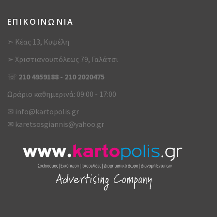
ΕΠΙΚΟΙΝΩΝΙΑ
➣ Κέας 13, Κυψέλη
➣ Χριστιανουπόλεως 79, Γαλάτσι
☏
210 4959188
-
210 2020475
Ωράριο καθημερινά: 09:00 - 17:00
✉
info@kartopolis.gr
✉
karetsosgiannis@yahoo.gr