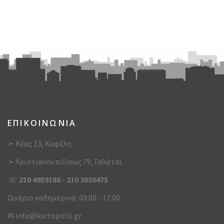
ΕΠΙΚΟΙΝΩΝΙΑ
➣ Κέας 13, Κυψέλη
➣ Χριστιανουπόλεως 79, Γαλάτσι
☏
210 4959188
-
210 2020475
Ωράριο καθημερινά: 09:00 - 17:00
✉
info@kartopolis.gr