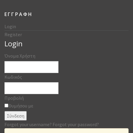
ΕΓΓΡΑΦΗ
Login
Register
Login
Όνομα Χρήστη
Κωδικός
Προβολή
Θυμήσου με
Σύνδεση
Forgot your username?
Forgot your password?