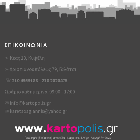
ΕΠΙΚΟΙΝΩΝΙΑ
➣ Κέας 13, Κυψέλη
➣ Χριστιανουπόλεως 79, Γαλάτσι
☏
210 4959188
-
210 2020475
Ωράριο καθημερινά: 09:00 - 17:00
✉
info@kartopolis.gr
✉
karetsosgiannis@yahoo.gr