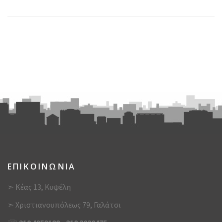
ΕΠΙΚΟΙΝΩΝΙΑ
➣ Κέας 13, Κυψέλη
➣ Χριστιανουπόλεως 79, Γαλάτσι