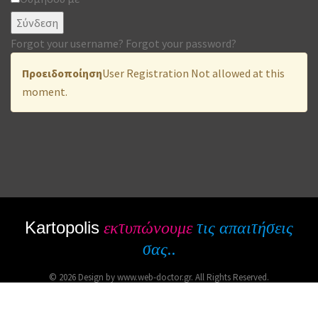
Σύνδεση
Forgot your username?
Forgot your password?
Προειδοποίηση
User Registration Not allowed at this
moment.
Kartopolis
εκτυπώνουμε
τις απαιτήσεις
σας..
© 2026 Design by www.web-doctor.gr. All Rights Reserved.