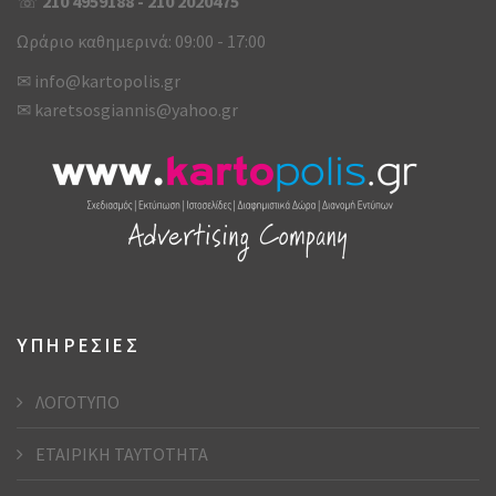
☏
210 4959188
-
210 2020475
Ωράριο καθημερινά: 09:00 - 17:00
✉
info@kartopolis.gr
✉
karetsosgiannis@yahoo.gr
ΥΠΗΡΕΣΙΕΣ
ΛΟΓΟΤΥΠΟ
ΕΤΑΙΡΙΚΗ ΤΑΥΤΟΤΗΤΑ