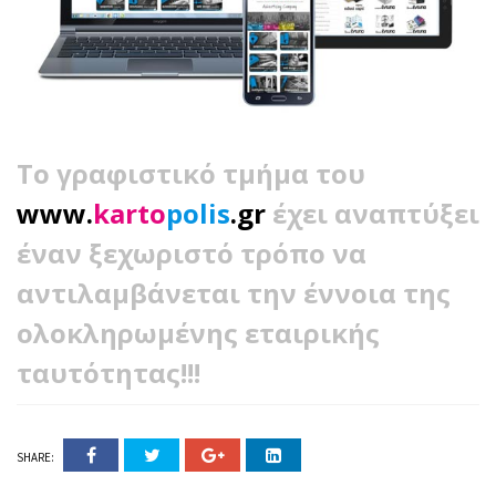
Το γραφιστικό τμήμα του
www.
karto
polis
.gr
έχει αναπτύξει
έναν ξεχωριστό τρόπο να
αντιλαμβάνεται την έννοια της
ολοκληρωμένης εταιρικής
ταυτότητας!!!
SHARE: