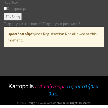
Προβολή
Θυμήσου με
Σύνδεση
Forgot your username?
Forgot your password?
Προειδοποίηση
User Registration Not allowed at this
moment.
Kartopolis
εκτυπώνουμε
τις απαιτήσεις
σας..
© 2026 Design by www.web-doctor.gr. All Rights Reserved.