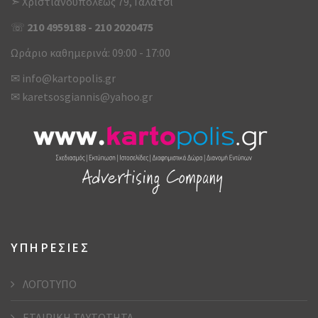
➣ Χριστιανουπόλεως 79, Γαλάτσι
☏
210 4959188
-
210 2020475
Ωράριο καθημερινά: 09:00 - 17:00
✉
info@kartopolis.gr
✉
karetsosgiannis@yahoo.gr
ΥΠΗΡΕΣΙΕΣ
ΛΟΓΟΤΥΠΟ
ΕΤΑΙΡΙΚΗ ΤΑΥΤΟΤΗΤΑ