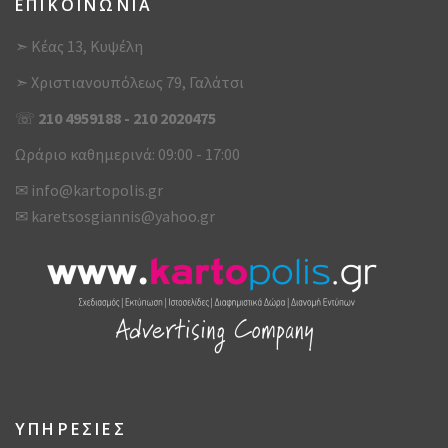
ΕΠΙΚΟΙΝΩΝΙΑ
➣ Κέας 13, Κυψέλη
➣ Χριστιανουπόλεως 79, Γαλάτσι
☏
210 4959188
-
210 2020475
Ωράριο καθημερινά: 09:00 - 17:00
✉
info@kartopolis.gr
✉
karetsosgiannis@yahoo.gr
ΥΠΗΡΕΣΙΕΣ