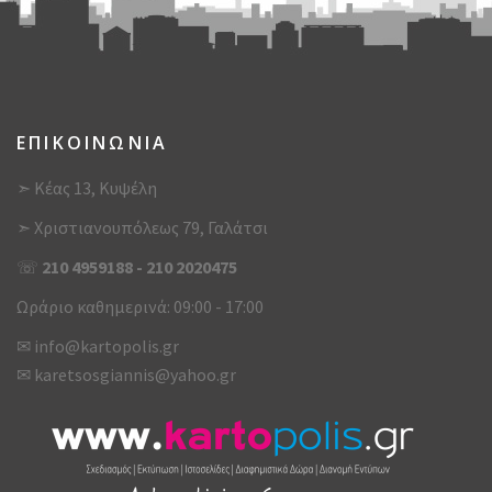
ΕΠΙΚΟΙΝΩΝΙΑ
➣ Κέας 13, Κυψέλη
➣ Χριστιανουπόλεως 79, Γαλάτσι
☏
210 4959188
-
210 2020475
Ωράριο καθημερινά: 09:00 - 17:00
✉
info@kartopolis.gr
✉
karetsosgiannis@yahoo.gr